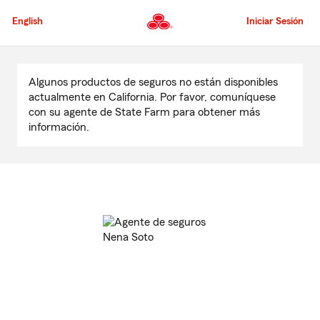
Pasar
al
English
Iniciar Sesión
contenido
principal
Comienzo
del
Algunos productos de seguros no están disponibles
contenido
actualmente en California. Por favor, comuníquese
principal
con su agente de State Farm para obtener más
información.