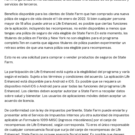
servicios de terceros.
Beneficio disponible para los clientes de State Farm que han comprado una nueva
póliza de seguro de vida desde el 1 de enero de 2022. Si bien cualquier persona
mayor de 18 años puede unirse a Life Enhanced, es posible que ciertas funciones
de la aplicación, incluyendo las recompensas, no estén disponibles a menos que
tengas una póliza de seguro de vida elegible de State Farm.En este momento, los
titulares de póliza en Florida y New York no son elegibles para el programa
completo.Ten en cuenta que algunos titulares de póliza pueden experimentar un
retraso antes de que una nueva póliza sea elegible para recompensas.
Esto no es una solicitud para comprar o vender productos de seguros de State
Farm.
La participación de Life Enhanced está sujeta a la elegibilidad del programa y varía
según el estado. Sujeto a los términos y condiciones del acuerdo. La aplicación Life
Enhanced está disponible para Android e iOS. Es posible que se requiera un
dispositivo móvil iOS o Android para usar todas las funciones del programa Life
Enhanced. Los clientes deben aceptar autorizar a State Farm a recopilar datos
sobre salud y bienestar. Los usuarios de aplicaciones móviles deben aceptar un
acuerdo de licencia.
De conformidad con la ley de impuestos pertinente, State Farm puede enviarte y
presentar ante el Servicio de Impuestos Internos y/u otra autoridad de impuestos
aplicable un Formulario 1099-MISC (ingresos misceláneos) por el canje de
recompensas de Life Enhanced, según corresponda. Tú eres el único responsable
de cualquier consecuencia fiscal que surja del canje de recompensas de Life
Enhanced. State Farm no provee asesoría fiscal ni legal. Es posible que desees