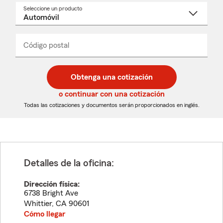
Seleccione un producto
Seleccione
un
nombre
de
producto
del
Código postal
Ingresa
Ingresa
_____
menú
un
un
desplegable
código
código
postal
postal
Obtenga una cotización
de
de
5
5
o continuar con una cotización
dígitos
dígitos
Todas las cotizaciones y documentos serán proporcionados en inglés.
Detalles de la oficina:
Dirección física:
6738 Bright Ave
Whittier
,
CA
90601
Cómo llegar