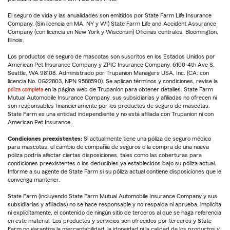
El seguro de vida y las anualidades son emitidos por State Farm Life Insurance
Company. (Sin licencia en MA, NY y WI) State Farm Life and Accident Assurance
Company (con licencia en New York y Wisconsin) Oficinas centrales, Bloomington,
Illinois.
Los productos de seguro de mascotas son suscritos en los Estados Unidos por
American Pet Insurance Company y ZPIC Insurance Company, 6100-4th Ave S,
Seattle, WA 98108. Administrado por Trupanion Managers USA, Inc. (CA: con
licencia No. 0G22803, NPN 9588590). Se aplican términos y condiciones, revise la
póliza completa
en la página web de Trupanion para obtener detalles. State Farm
Mutual Automobile Insurance Company, sus subsidiarias y afiliadas no ofrecen ni
son responsables financieramente por los productos de seguro de mascotas.
State Farm es una entidad independiente y no está afiliada con Trupanion ni con
American Pet Insurance.
Condiciones preexistentes:
Si actualmente tiene una póliza de seguro médico
para mascotas, el cambio de compañía de seguros o la compra de una nueva
póliza podría afectar ciertas disposiciones, tales como las coberturas para
condiciones preexistentes o los deducibles ya establecidos bajo su póliza actual.
Informe a su agente de State Farm si su póliza actual contiene disposiciones que le
convenga mantener.
State Farm (incluyendo State Farm Mutual Automobile Insurance Company y sus
subsidiarias y afiliadas) no se hace responsable y no respalda ni aprueba, implícita
ni explícitamente, el contenido de ningún sitio de terceros al que se haga referencia
en este material. Los productos y servicios son ofrecidos por terceros y State
Farm no garantiza la mercantabilidad, la idoneidad ni la calidad de los productos y